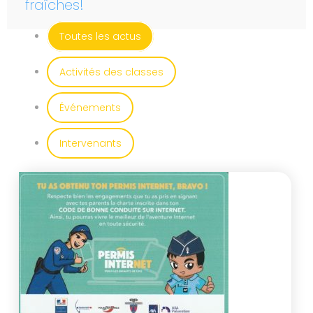
fraîches!
Toutes les actus
Activités des classes
Événements
Intervenants