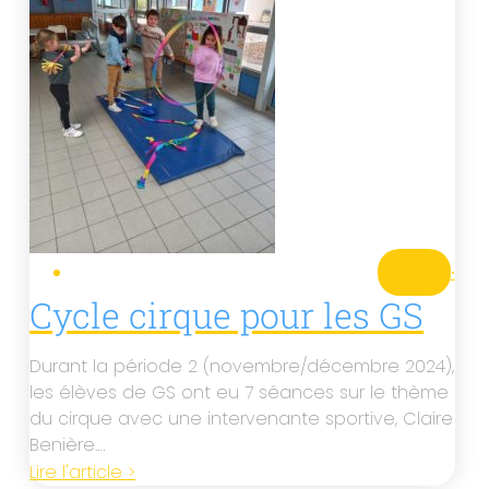
GS
·
Cycle cirque pour les GS
Durant la période 2 (novembre/décembre 2024),
les élèves de GS ont eu 7 séances sur le thème
du cirque avec une intervenante sportive, Claire
Benière.…
Lire l'article >