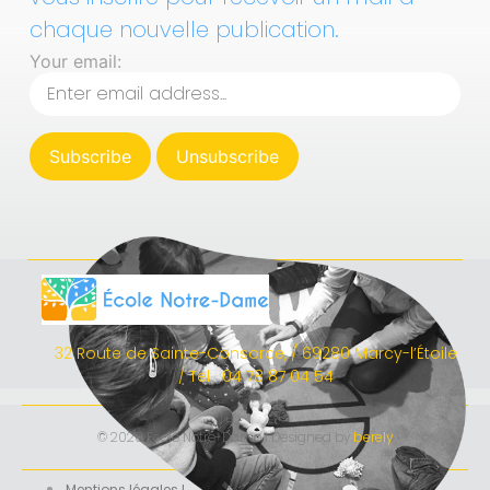
chaque nouvelle publication.
Your email:
32 Route de Sainte-Consorce, / 69280 Marcy-l’Étoile
/ Tel : 04 78 87 04 54
© 2020 École Notre-Dame I Designed by
berely
Mentions légales I