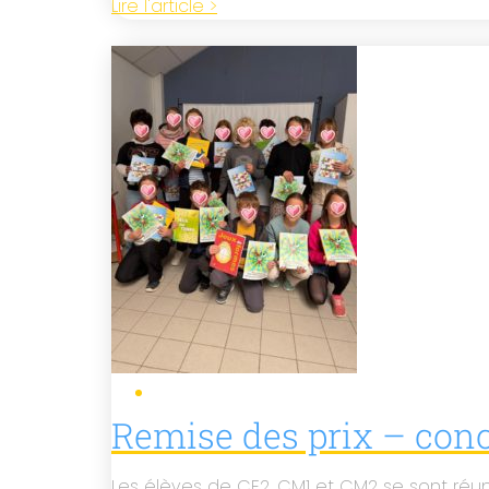
Lire l'article >
Remise des prix – con
Les élèves de CE2, CM1 et CM2 se sont réu