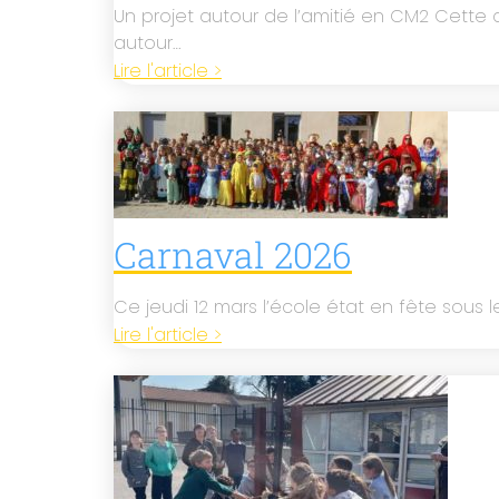
Un projet autour de l’amitié en CM2 Cette
autour…
Lire l'article >
Carnaval 2026
Ce jeudi 12 mars l’école état en fête sous l
Lire l'article >