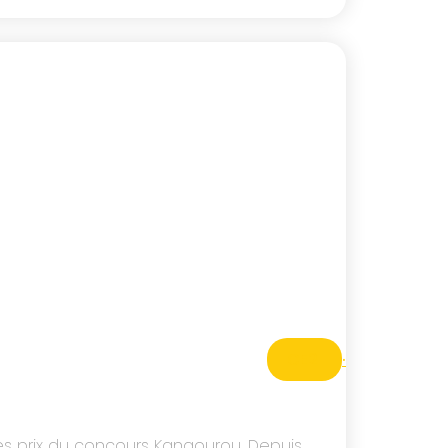
CE2
·
es prix du concours Kangourou. Depuis…