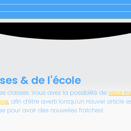
sses & de l'école
des classes. Vous avez la possibilité de
vous ins
age
, afin d’être averti lorsqu’un nouvel article e
se pour avoir des nouvelles fraîches!