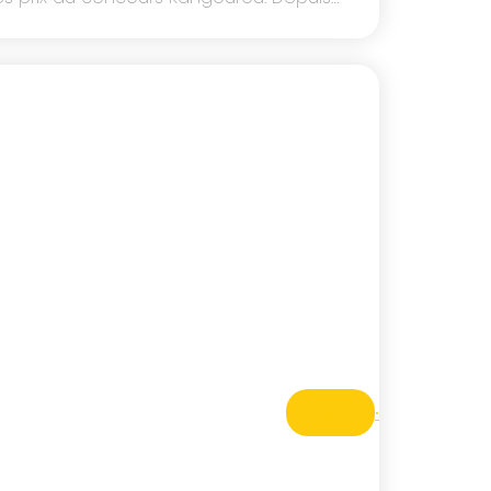
CM2
·