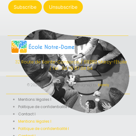
32 Route de Sainte-Consorce, / 69280 Marcy-l’Étoile
/ Tel : 04 78 87 04 54
© 2020 École Notre-Dame I Designed by
berely
Mentions légales I
Politique de confidentialité I
Contact I
Mentions légales I
Politique de confidentialité I
Contact I