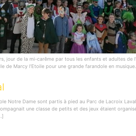
rs, jour de la mi-carême par tous les enfants et adultes de l
e de Marcy l’Etoile pour une grande farandole en musique.
l
cole Notre Dame sont partis à pied au Parc de Lacroix Lava
ompagnait une classe de petits et des jeux étaient organis
…]