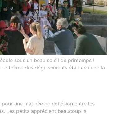
’école sous un beau soleil de printemps !
 Le thème des déguisements était celui de la
l pour une matinée de cohésion entre les
és. Les petits apprécient beaucoup la