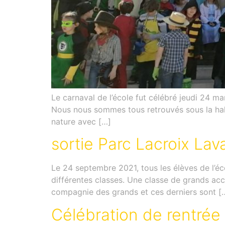
Le carnaval de l’école fut célébré jeudi 24 ma
Nous nous sommes tous retrouvés sous la hall
nature avec […]
sortie Parc Lacroix Lava
Le 24 septembre 2021, tous les élèves de l’é
différentes classes. Une classe de grands acc
compagnie des grands et ces derniers sont [
Célébration de rentrée